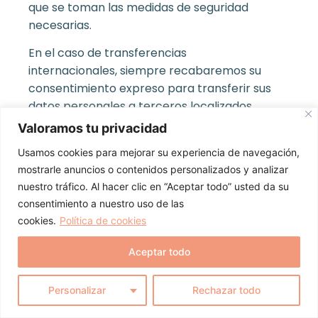
que se toman las medidas de seguridad
necesarias.
En el caso de transferencias
internacionales, siempre recabaremos su
consentimiento expreso para transferir sus
datos personales a terceros localizados
fuera del país en el que hemos recopilado
Valoramos tu privacidad
sus datos (si aplica), a excepción de que la
Usamos cookies para mejorar su experiencia de navegación,
transferencia esté autorizada o requerida
mostrarle anuncios o contenidos personalizados y analizar
por una ley, norma o tribunal.
nuestro tráfico. Al hacer clic en “Aceptar todo” usted da su
consentimiento a nuestro uso de las
No compartiremos categorías especiales
cookies.
Política de cookies
de datos personales relativos a usted con
ninguna persona o entidad diferente de
Aceptar todo
Horizon, nuestros empleados,
colaboradores de Horizon, organismos del
Personalizar
Rechazar todo
Estado y otros en cumplimiento de
obligaciones o requerimientos legales,