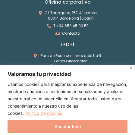
Oficina corporativa
C/ Tarragona, 157, 4ª planta,
08014 Barcelona (Spain)
T +34 659 45 90 53
Contacto
I+D+i
Parc de Recerca i Innovació UdG
Edifici Giroemprèn
C/ Pic de Peguera 11, A005
17003 Girona (Spain)
Valoramos tu privacidad
T +34 972 18 33 85
Usamos cookies para mejorar su experiencia de navegación,
Contacto
mostrarle anuncios o contenidos personalizados y analizar
Unidades industriales
nuestro tráfico. Al hacer clic en “Aceptar todo” usted da su
consentimiento a nuestro uso de las
Ver localizaciones
cookies.
Política de cookies
Aceptar todo
©2024, Horizon Products